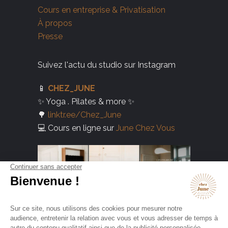
Cours en entreprise & Privatisation
À propos
Presse
Suivez l'actu du studio sur Instagram
📱
CHEZ_JUNE
✨ Yoga . Pilates & more ✨
🌳
linktr.ee/Chez_June
💻 Cours en ligne sur
June Chez Vous