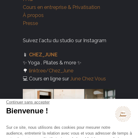
Cours en entreprise & Privatisation
À propos
Presse
Suivez l'actu du studio sur Instagram
📱
CHEZ_JUNE
✨ Yoga . Pilates & more ✨
🌳
linktr.ee/Chez_June
💻 Cours en ligne sur
June Chez Vous