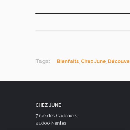
Tags:
Bienfaits
Chez June
Découve
,
,
CHEZ JUNE
7 rue des Cadeniers
44000 Nantes