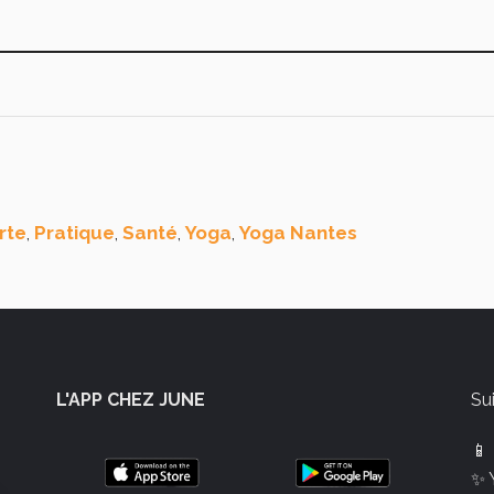
rte
Pratique
Santé
Yoga
Yoga Nantes
,
,
,
,
L'APP CHEZ JUNE
Su
📱
✨ 