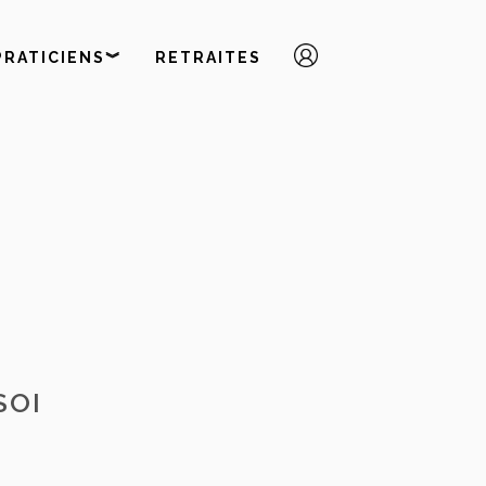
PRATICIENS︾
RETRAITES
SOI