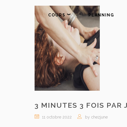
COURS ︾
PLANNING
3 MINUTES 3 FOIS PAR
11 octobre 2022
by chezjune