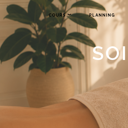
COURS ︾
PLANNING
SO