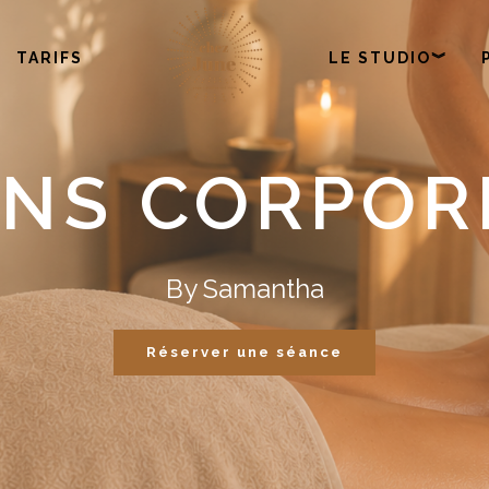
TARIFS
LE STUDIO︾
INS CORPOR
By Samantha
Réserver une séance