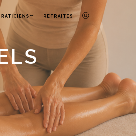
PRATICIENS︾
RETRAITES
ELS