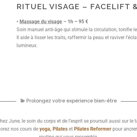
RITUEL VISAGE – FACELIFT
•
Massage du visage
– 1h – 95 €
Soin manuel anti-âge qui stimule la circulation, tonifie l
Il aide à lisser les traits, raffermir la peau et raviver l’éc
lumineux.
💫 Prolongez votre expérience bien-être
ez June, le soin du corps et de l’esprit se poursuit aussi sur le t
orez nos cours de
yoga
,
Pilates
et
Pilates Reformer
pour ancrer
routine qui vous ressemble.