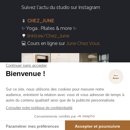
Suivez l'actu du studio sur Instagram
📱
CHEZ_JUNE
✨ Yoga . Pilates & more ✨
🌳
linktr.ee/Chez_June
💻 Cours en ligne sur
June Chez Vous
Mentions Légales & Politique de confidentialité
–
CGUV
©2019 Site réalisé par PeppermintAgency