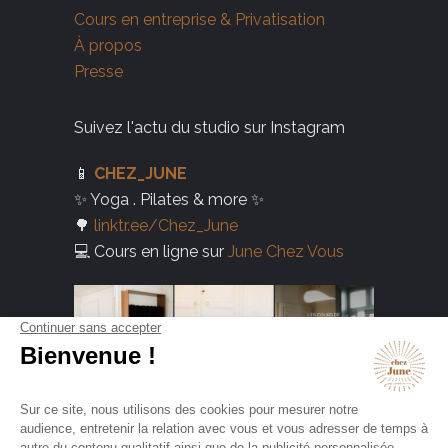
Cours en entreprise & Privatisation
À propos
Presse
Suivez l'actu du studio sur Instagram
📱
CHEZ_JUNE
✨ Yoga . Pilates & more ✨
🌳
linktr.ee/Chez_June
💻 Cours en ligne sur
June Chez Vous