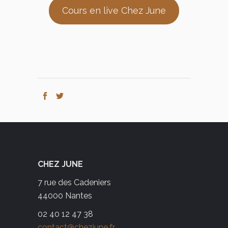
Cours en live Chez June
CHEZ JUNE
7 rue des Cadeniers
44000 Nantes
02 40 12 47 38
contact@chezjune.fr