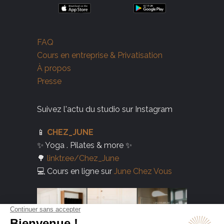
FAQ
Cours en entreprise & Privatisation
À propos
Presse
Suivez l'actu du studio sur Instagram
📱
CHEZ_JUNE
✨ Yoga . Pilates & more ✨
🌳
linktr.ee/Chez_June
💻 Cours en ligne sur
June Chez Vous