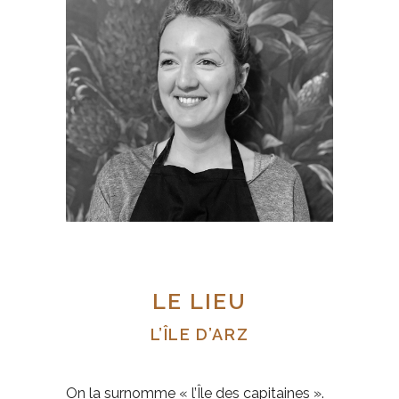
Emma vous proposera des petits plats
sains, colorés et responsables, élaborés
autour des principes de la naturopathie
et cuisinés avec beaucoup d’amour. Sa
cuisine, d’inspiration ayurvédique et
méditerranéenne, se laisse volontiers
réhaussée d’épices vertueuses, d’huiles
infusées aux plantes & de supers-
aliments.
LE LIEU
L’ÎLE D’ARZ
On la surnomme « l’Île des capitaines ».