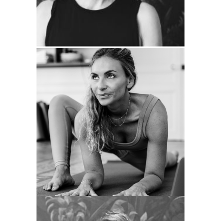
renforcement musculaire.
Bienveillante, souriante et authentique, le
partage et la transmission sont ses
maîtres mots. Embarquez pour un
véritable voyage de reconnexion à votre
corps et à votre esprit grâce à ses cours
de yoga pensés pour stimuler et réveiller
votre énergie tout en dépassant vos
limites.