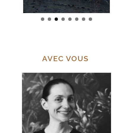
AVEC VOUS
Danseuse de formation, Jeanne partage
avec ses élèves ce lien retrouvé entre
corps et esprit, où l’équilibre est au
centre de cette méthode de