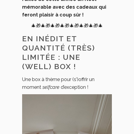
mémorable avec des cadeaux qui
feront plaisir à coup sûr !
🎄🎁🎄🎁🎄🎁🎄🎁🎄🎁🎄🎁🎄🎁🎄
EN INÉDIT ET
QUANTITÉ (TRÈS)
LIMITÉE : UNE
(WELL) BOX !
Une box à thème pour (s’)offrir un
moment
selfcare
d’exception !